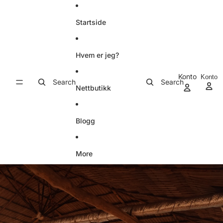
Gå videre til innholdet
Startside
Hvem er jeg?
Konto
Konto
Search
Search
ha
Nettbutikk
Blogg
More