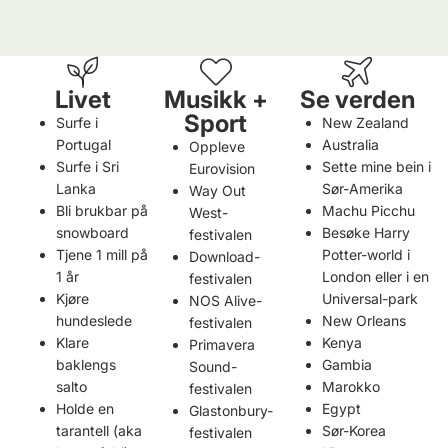
E
N
Livet
Musikk +
Se verden
Sport
Surfe i
New Zealand
Portugal
Australia
Oppleve
Surfe i Sri
Sette mine bein i
Eurovision
Lanka
Sør-Amerika
Way Out
Bli brukbar på
Machu Picchu
West-
snowboard
Besøke Harry
festivalen
Tjene 1 mill på
Potter-world i
Download-
1 år
London eller i en
festivalen
Kjøre
Universal-park
NOS Alive-
hundeslede
New Orleans
festivalen
Klare
Kenya
Primavera
baklengs
Gambia
Sound-
salto
Marokko
festivalen
Holde en
Egypt
Glastonbury-
tarantell (aka
Sør-Korea
festivalen