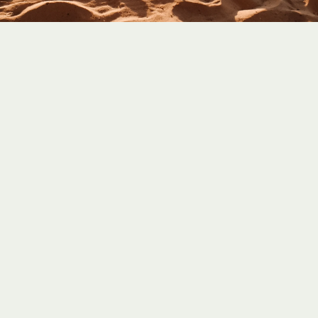
D
E
N
L
A
N
G
E
B
U
C
K
E
T
L
I
S
T