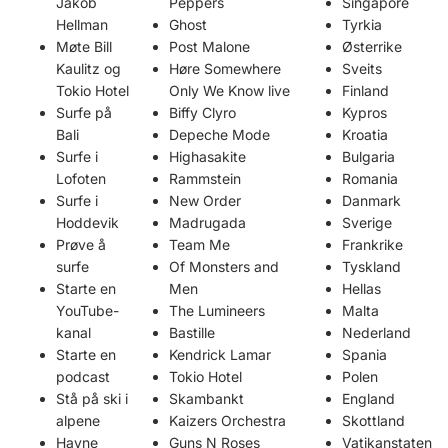
Jakob
Peppers
Singapore
Hellman
Ghost
Tyrkia
Møte Bill
Post Malone
Østerrike
Kaulitz og
Høre Somewhere
Sveits
Tokio Hotel
Only We Know live
Finland
Surfe på
Biffy Clyro
Kypros
Bali
Depeche Mode
Kroatia
Surfe i
Highasakite
Bulgaria
Lofoten
Rammstein
Romania
Surfe i
New Order
Danmark
Hoddevik
Madrugada
Sverige
Prøve å
Team Me
Frankrike
surfe
Of Monsters and
Tyskland
Starte en
Men
Hellas
YouTube-
The Lumineers
Malta
kanal
Bastille
Nederland
Starte en
Kendrick Lamar
Spania
podcast
Tokio Hotel
Polen
Stå på ski i
Skambankt
England
alpene
Kaizers Orchestra
Skottland
Havne
Guns N Roses
Vatikanstaten