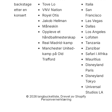
backstage
Tove Lo
Italia
etter en
VNV Nation
San
konsert
Royel Otis
Francisco
Jakob Hellman
Las Vegas
Måneskin
Dallas
Oppleve et
Los Angeles
håndballmesterskap
Lofoten
Real Madrid-kamp
Tanzania
Manchester United-
Zanzibar
kamp på Old
Safari i Afrika
Trafford
Mauritius
Disneyland
Paris
Disneyland
Tokyo
Universal
Studios LA
© 2026
langbucketliste
, Drevet av Shopify
Personvernerklæring