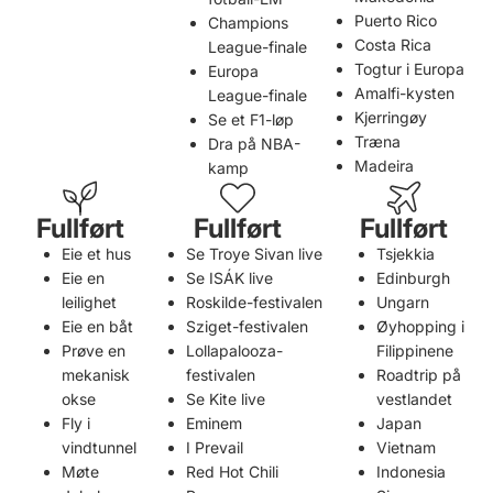
Puerto Rico
Champions
Costa Rica
League-finale
Togtur i Europa
Europa
Amalfi-kysten
League-finale
Kjerringøy
Se et F1-løp
Træna
Dra på NBA-
Madeira
kamp
Fullført
Fullført
Fullført
Eie et hus
Se Troye Sivan live
Tsjekkia
Eie en
Se ISÁK live
Edinburgh
leilighet
Roskilde-festivalen
Ungarn
Eie en båt
Sziget-festivalen
Øyhopping i
Prøve en
Lollapalooza-
Filippinene
mekanisk
festivalen
Roadtrip på
okse
Se Kite live
vestlandet
Fly i
Eminem
Japan
vindtunnel
I Prevail
Vietnam
Møte
Red Hot Chili
Indonesia