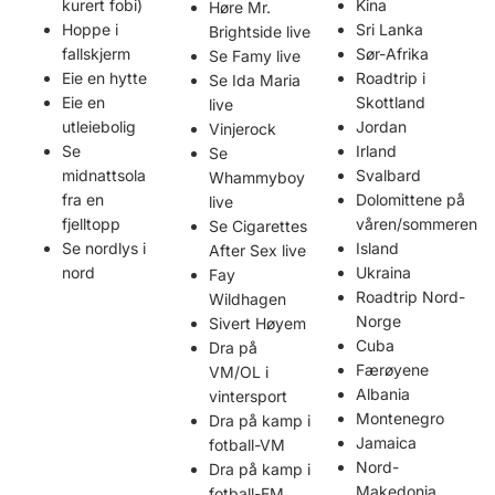
kurert fobi)
Kina
Høre Mr.
Hoppe i
Sri Lanka
Brightside live
fallskjerm
Sør-Afrika
Se Famy live
Eie en hytte
Roadtrip i
Se Ida Maria
Eie en
Skottland
live
utleiebolig
Jordan
Vinjerock
Se
Irland
Se
midnattsola
Svalbard
Whammyboy
fra en
Dolomittene på
live
fjelltopp
våren/sommeren
Se Cigarettes
Se nordlys i
Island
After Sex live
nord
Ukraina
Fay
Roadtrip Nord-
Wildhagen
Norge
Sivert Høyem
Cuba
Dra på
Færøyene
VM/OL i
Albania
vintersport
Montenegro
Dra på kamp i
Jamaica
fotball-VM
Nord-
Dra på kamp i
Makedonia
fotball-EM