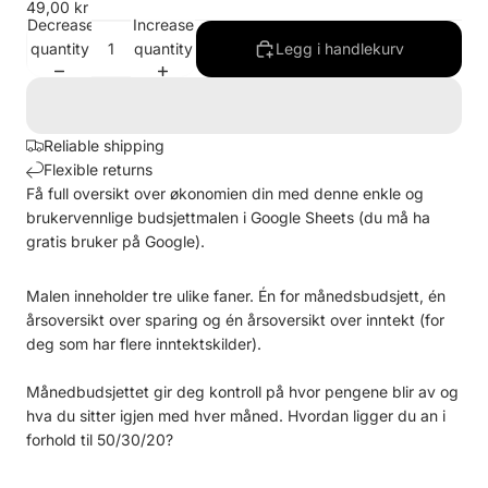
49,00 kr
Decrease
Increase
quantity
quantity
Legg i handlekurv
Reliable shipping
Flexible returns
Få full oversikt over økonomien din med denne enkle og
brukervennlige budsjettmalen i Google Sheets (du må ha
gratis bruker på Google).
Malen inneholder tre ulike faner. Én for månedsbudsjett, én
årsoversikt over sparing og én årsoversikt over inntekt (for
deg som har flere inntektskilder).
Månedbudsjettet gir deg kontroll på hvor pengene blir av og
hva du sitter igjen med hver måned. Hvordan ligger du an i
forhold til 50/30/20?