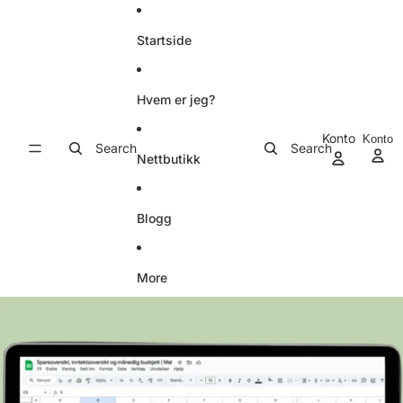
Gå videre til innholdet
Startside
Hvem er jeg?
Konto
Konto
Search
Search
ha
Nettbutikk
Blogg
More
Hopp til produktinformasjon